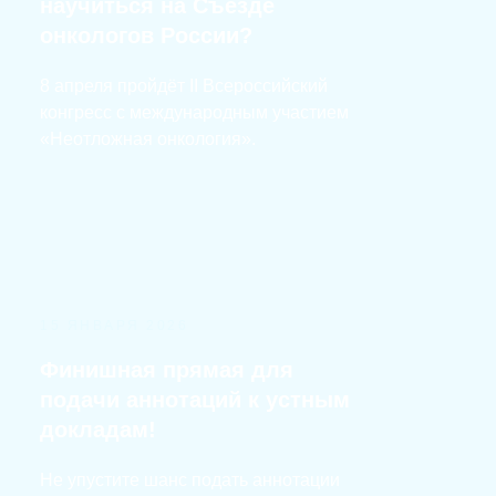
научиться на Съезде
онкологов России?
8 апреля пройдёт II Всероссийский
конгресс с международным участием
«Неотложная онкология».
15 ЯНВАРЯ 2026
Финишная прямая для
подачи аннотаций к устным
докладам!
Не упустите шанс подать аннотации