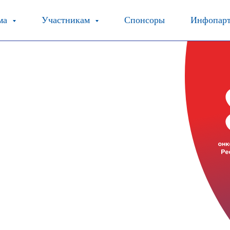
ма
Участникам
Спонсоры
Инфопар