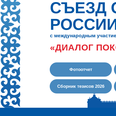
СЪЕЗД 
РОССИ
с международным участи
«ДИАЛОГ ПО
Фотоотчет
Сборник тезисов 2026