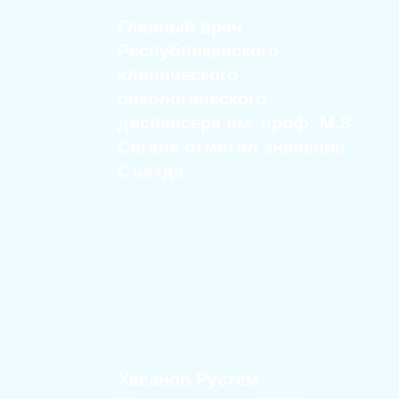
Главный врач
Республиканского
клинического
онкологического
диспансера им. проф. М.З.
Сигала отметил значение
Съезда
9 МАРТА 2026
Хасанов Рустем