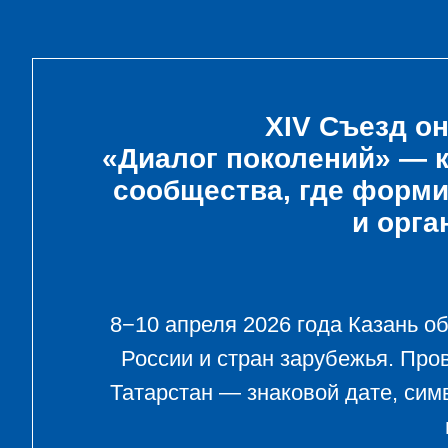
XIV Съезд о
«Диалог поколений» — 
Трансляция Съезда
Казань, 8-10 ап
сообщества, где форм
Трансляция в ли
и орга
8−10 апреля 2026 года Казань о
России и стран зарубежья. Про
Татарстан — знаковой дате, си