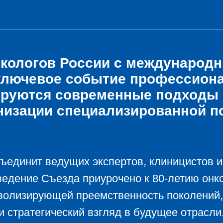
Регистрация
нкологов России с международ
ключевое событие профессиона
реля 2026
ируются современные подходы к
чном кабинете
низации специализированной п
бъединит ведущих экспертов, клиницистов 
ведение Съезда приурочено к 80-летию он
мволизирующей преемственность поколений,
и стратегический взгляд в будущее отрасли