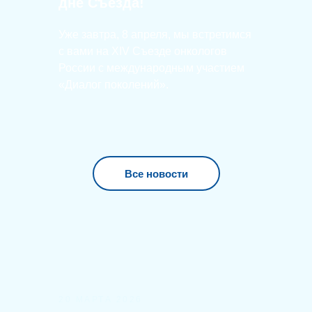
дне Съезда!
Уже завтра, 8 апреля, мы встретимся
с вами на XIV Съезде онкологов
России с международным участием
«Диалог поколений».
Все новости
20 МАРТА 2026