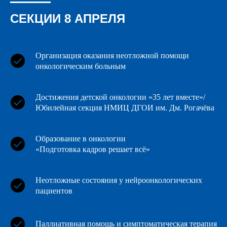
ИТ-парк им. Башира Рамеева
СЕКЦИИ 8 АПРЕЛЯ
Адрес: ул. Спартаковская, 2А
Организация оказания неотложной помощи
ОСНОВНАЯ ПЛОЩАДКА
онкологическим больным
Достижения детской онкологии «35 лет вместе»/
ГАУЗ «Республиканский клинический
Юбилейная секция НМИЦ ДГОИ им. Дм. Рогачёва
онкологический диспансер
Министерства здравоохранения
Республики Татарстан имени профессора
Образование в онкологии
М.З. Сигала»
«Подготовка кадров решает всё»
Адрес: ул. Сибирский тракт 29к4
Неотложные состояния у нейроонкологических
ХИРУРГИЧЕСКИЕ МАСТЕР-КЛАССЫ
пациентов
Паллиативная помощь и симптоматическая терапия